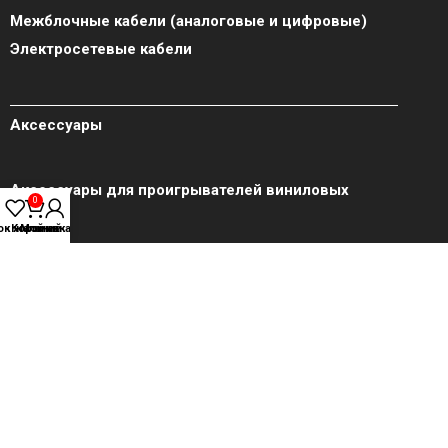
Межблочные кабели (аналоговые и цифровые)
Электросетевые кабели
Аксессуары
Аксессуары для проигрывателей виниловых
0
дисков
ок желаний
Корзина
Мой аккаунт
Меню
Акции
Блог
Бренды
Главная