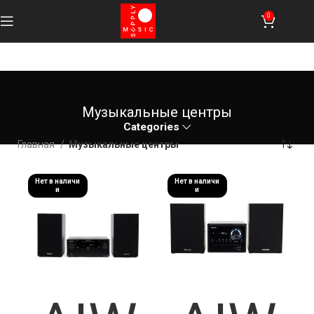
0
0
UZS
Музыкальные центры
Categories
Главная
Музыкальные центры
Нет в наличи
Нет в наличи
и
и