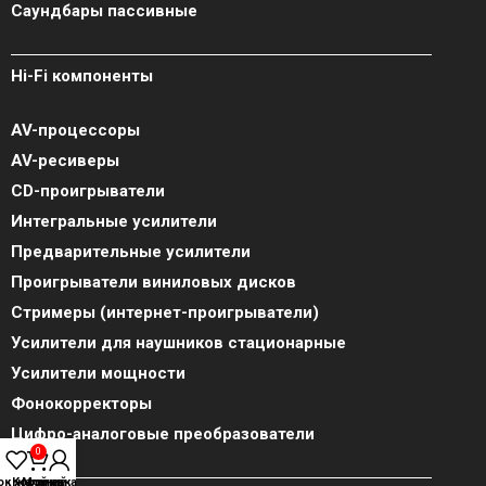
Саундбары пассивные
Hi-Fi компоненты
AV-процессоры
AV-ресиверы
CD-проигрыватели
Интегральные усилители
Предварительные усилители
Проигрыватели виниловых дисков
Стримеры (интернет-проигрыватели)
Усилители для наушников стационарные
Усилители мощности
Фонокорректоры
Цифро-аналоговые преобразователи
0
ок желаний
Корзина
Мой аккаунт