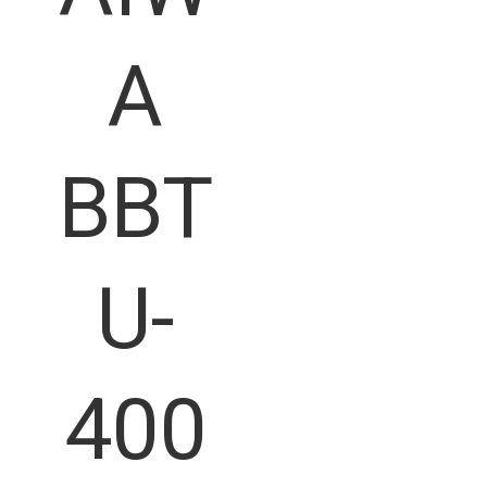
A
BBT
U-
400