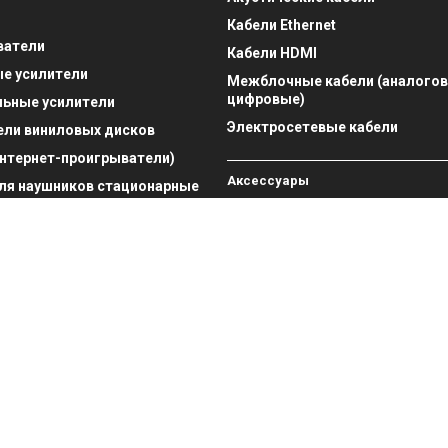
Кабели Ethernet
ватели
Кабели HDMI
е усилители
Межблочные кабели (аналогов
цифровые)
льные усилители
Электросетевые кабели
ли виниловых дисков
нтернет-проигрыватели)
Аксессуары
ля наушников стационарные
мощности
Аксессуары для проигрывател
торы
виниловых дисков