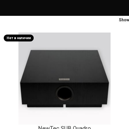
Sho
Нет в наличии
NewTec SUB Quadro