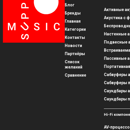
Блог
Активные ак
Бренды
Акустика с 
Главная
Беспроводны
Категории
Настенные а
Контакты
Подвесные а
Новости
Встраиваема
Партнёры
Пассивные а
Список
Портативная
желаний
Сабвуферы 
Сравнение
Сабвуферы 
Саундбары 
Саундбары 
Hi-Fi компон
AV-процесс