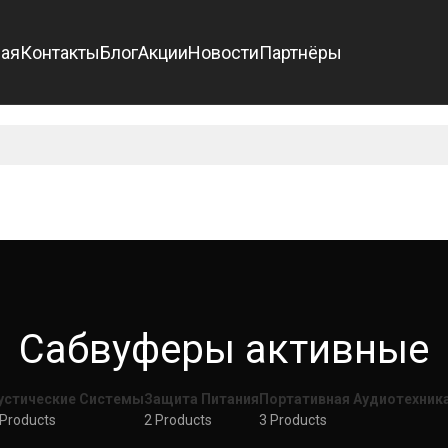
ная
Контакты
Блог
Акции
Новости
Партнёры
Сабвуферы активные
устические Системы
Защита Питания
Портативная Аудиотехник
 Products
2 Products
3 Products