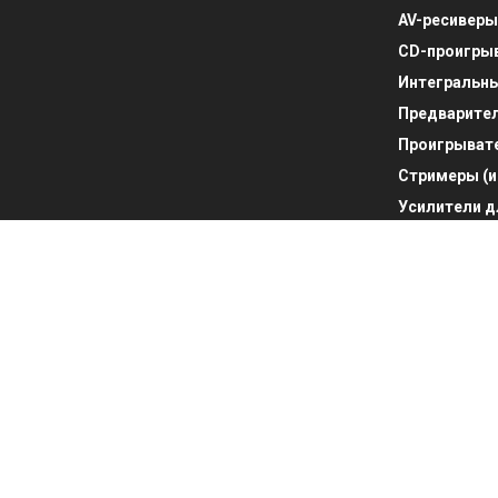
AV-ресиверы
CD-проигры
Интегральны
Предварите
Проигрывате
Стримеры (и
Усилители д
Усилители 
Фонокоррек