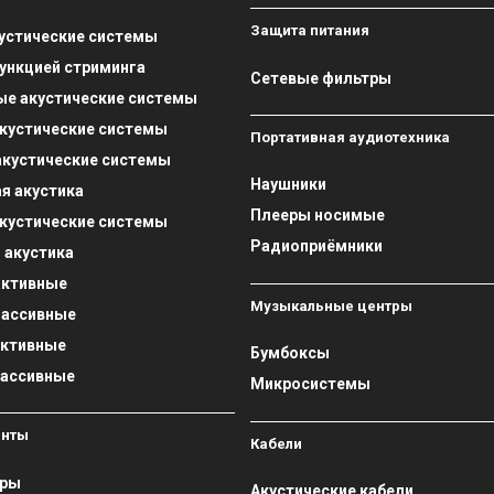
Защита питания
устические системы
функцией стриминга
Сетевые фильтры
е акустические системы
кустические системы
Портативная аудиотехника
кустические системы
Наушники
я акустика
Плееры носимые
кустические системы
Радиоприёмники
 акустика
активные
Музыкальные центры
пассивные
активные
Бумбоксы
пассивные
Микросистемы
енты
Кабели
оры
Акустические кабели