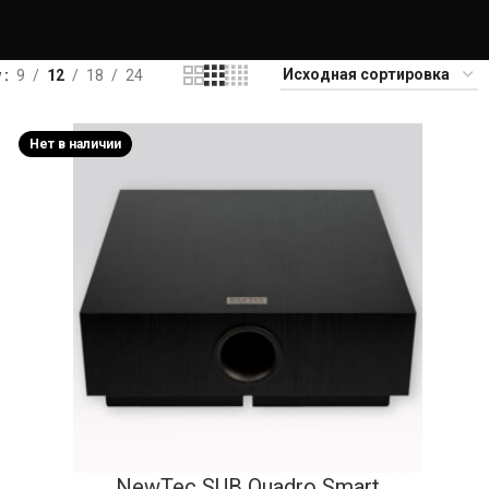
w
9
12
18
24
Нет в наличии
NewTec SUB Quadro Smart