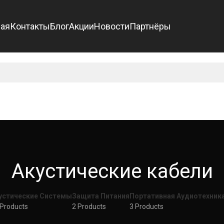
ная
Контакты
Блог
Акции
Новости
Партнёры
Акустические кабели
устические Системы
Защита Питания
Портативная Аудиотехник
 Products
2 Products
3 Products