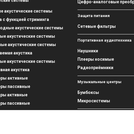
еские системы
Цифро-аналоговые преоб
е акустические системы
Защита питания
а с функцией стриминга
Сетевые фильтры
одные акустические системы
ые акустические системы
Портативная аудиотехника
ые акустические системы
Наушники
аемая акустика
Плееры носимые
ые акустические системы
Радиоприёмники
вная акустика
еры активные
Музыкальные центры
еры пассивные
Бумбоксы
ары активные
Микросистемы
ары пассивные
Кабели
мпоненты
Акустические кабели
цессоры
Кабели Ethernet