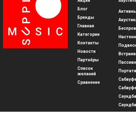
Акции
Акустич
Блог
Активны
Бренды
Акустик
Главная
Беспров
Категории
Настенн
Контакты
Подвесн
Новости
Встраив
Партнёры
Пассивн
Список
Портати
желаний
Сабвуф
Сравнение
Сабвуф
Саундб
Саундб
Hi-Fi ко
AV-про