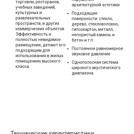
торговли, ресторанов,
архитектурной эстетики
учебных заведений,
культурных и
Подходящие
развлекательных
поверхности: стекло,
пространств, и других
дерево, стекловолокно,
коммерческих объектов.
гипсокартон, металл,
Эффективность и
непористый камень и
полностью невидимое
бетон и т.п.
размещение, делают его
Постоянное равномерное
подходящим для
звуковое давление
использования в жилых
помещениях высокого
Однополосная система
класса.
широкого акустического
диапазона
Технические характеристики