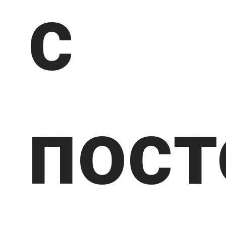
с
пос