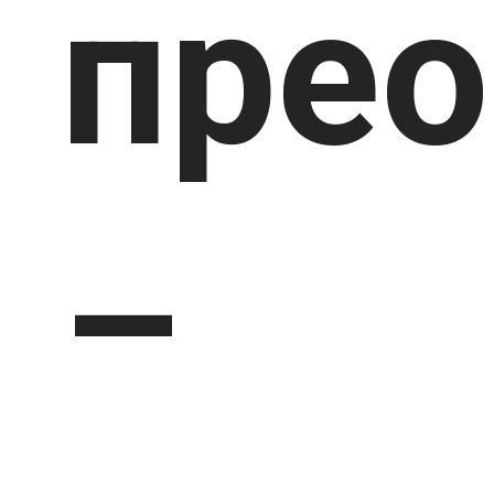
прео
–