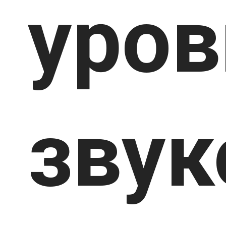
уро
звук