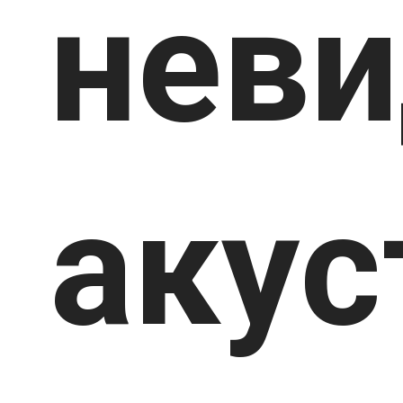
нев
акус