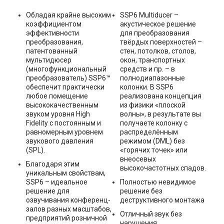
Обладая крайне высоким
SSP6 Multiducer –
коэффициентом
акустическое решение
эффективности
для преобразования
преобразования,
твёрдых поверхностей –
патентованный
стен, потолков, столов,
мультидюсер
окон, транспортных
(многофункциональный
средств и пр. – в
преобразователь) SSP6™
полнодиапазонные
обеспечит практически
колонки. В SSP6
любое помещение
реализована концепция
высококачественным
из физики «плоской
звуком уровня High
волны», в результате вы
Fidelity с постоянным и
получаете колонку с
равномерным уровнем
распределённым
звукового давления
режимом (DML) без
(SPL).
«горячих точек» или
внеосевых
Благодаря этим
высокочастотных спадов.
уникальным свойствам,
SSP6 – идеальное
Полностью невидимое
решение для
решение без
озвучивания конференц-
деструктивного монтажа
залов разных масштабов,
Отличный звук без
предприятий розничной
нарушения