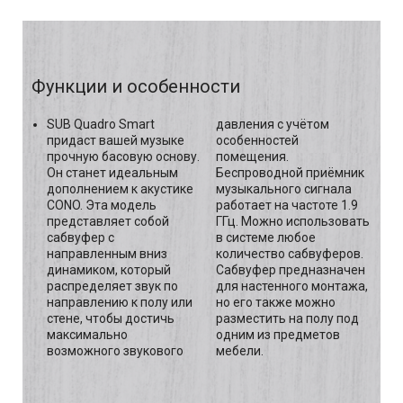
Функции и особенности
SUB Quadro Smart
давления с учётом
придаст вашей музыке
особенностей
прочную басовую основу.
помещения.
Он станет идеальным
Беспроводной приёмник
дополнением к акустике
музыкального сигнала
CONO. Эта модель
работает на частоте 1.9
представляет собой
ГГц. Можно использовать
сабвуфер с
в системе любое
направленным вниз
количество сабвуферов.
динамиком, который
Сабвуфер предназначен
распределяет звук по
для настенного монтажа,
направлению к полу или
но его также можно
стене, чтобы достичь
разместить на полу под
максимально
одним из предметов
возможного звукового
мебели.