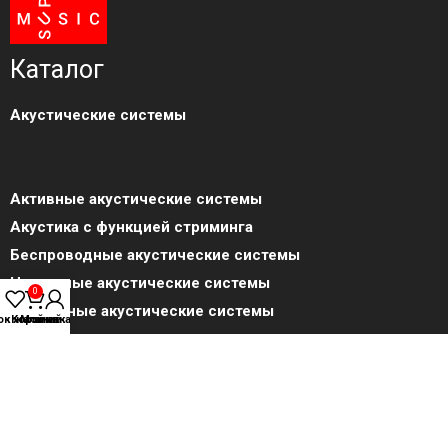
Каталог
Акустические системы
Активные акустические системы
Акустика с функцией стриминга
Беспроводные акустические системы
Настенные акустические системы
0
Подвесные акустические системы
ок желаний
Корзина
Мой аккаунт
Встраиваемая акустика
Пассивные акустические системы
Портативная акустика
Сабвуферы активные