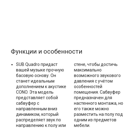
Функции и особенности
SUB Quadro придаст
стене, чтобы достичь
вашей музыке прочную
максимально
басовую основу. Он
возможного звукового
станет идеальным
давления с учётом
дополнением к акустике
особенностей
CONO. Эта модель
помещения. Сабвуфер
представляет собой
предназначен для
сабвуфер с
настенного монтажа, но
направленным вниз
его также можно
динамиком, который
разместить на полу под
распределяет звук по
одним из предметов
направлению к полу или
мебели.