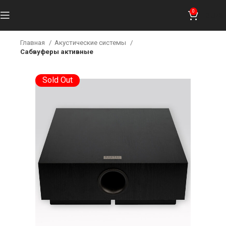
0
0
UZS
Главная
Акустические системы
Сабвуферы активные
Sold Out